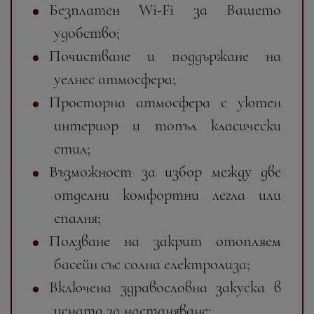
Безплатен Wi-Fi за Вашето
удобство;
Почистване и поддържане на
уелнес атмосфера;
Просторна атмосфера с уютен
интериор и топъл класически
стил;
Възможност за избор между две
отделни комфортни легла или
спалня;
Ползване на закрит отопляем
басейн със солна електролиза;
Включена здравословна закуска в
цената за настаняване;