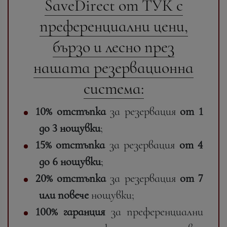
SaveDirect от ТУК с
преференциални цени,
бързо и лесно през
нашата резервационна
система:
10% отстъпка
за резервация
от 1
до 3
нощувки
;
15% отстъпка
за резервация
от 4
до 6 нощувки
;
20% отстъпка
за резервация
от 7
или повече
нощувки;
100% гаранция
за преференциални