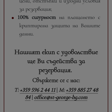
цени, отстъпки и изгодни условия
за резервация;
100% сигурност
на плащането с
криптирана защита на Вашите
данни.
Нашият екип с удоволствие
ще Ви съдейства за
резервация.
Свържете се с нас:
T:
+359 596 2 44 11
|
M:
+359 885 27 48
84
|
office@st-george-bg.com