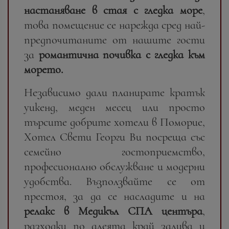
настаняване в стая с гледка море
,
това помещение се нарежда сред най-
предпочитаните от нашите гости
за
романтична почивка с гледка към
морето.
Независимо дали планирате кратък
уикенд, меден месец или просто
търсите добрите хотели в Поморие,
Хотел Свети Георги Ви посреща със
семейно гостоприемство,
професионално обслужване и модерни
удобства. Възползвайте се от
престоя, за да се насладите и на
релакс в Медикъл СПА центъра
,
разходки по алеята край залива и