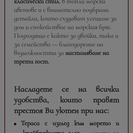
класически стил
, в топли морски
цветове и с внимателно подбрани
детайли, които създават усещане за
дом и спокойствие на морския бряг.
Подходяща е както за двойки, така и
за семейства — благодарение на
възможността за
настаняване на
трети гост.
Насладете се на всички
удобства, които правят
престоя Ви уютен при нас:
Тераса с изглед към морето и
крайбрежната алея
— мечта за