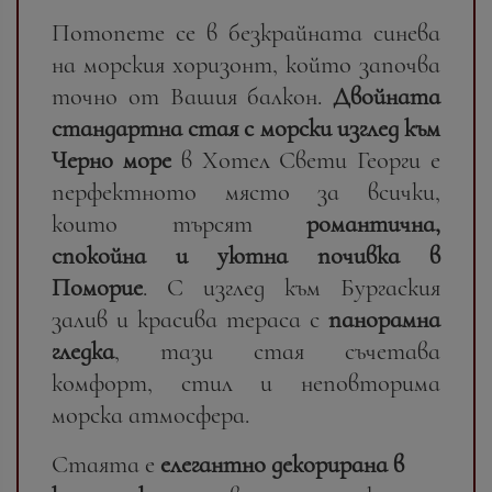
Потопете се в безкрайната синева
на морския хоризонт, който започва
точно от Вашия балкон.
Двойната
стандартна стая с морски изглед към
Черно море
в
Хотел Свети Георги е
перфектното място за всички,
които търсят
романтична,
спокойна и уютна почивка в
Поморие
. С изглед към Бургаския
залив и красива тераса с
панорамна
гледка
, тази стая съчетава
комфорт, стил и неповторима
морска атмосфера.
Стаята е
елегантно декорирана в