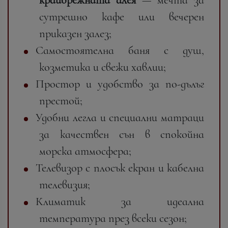
сутрешно кафе или вечерен
приказен залез;
Самостоятелна баня с душ,
козметика и свежи хавлии;
Простор и удобство за по-дълъг
престой;
Удобни легла и специални матраци
за качествен сън в спокойна
морска атмосфера;
Телевизор с плосък екран и кабелна
телевизия;
Климатик за идеална
температура през всеки сезон;