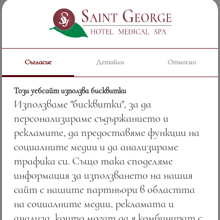
Тегло:
150.00 гр.
Вижте повече
Съгласие
Детайли
Относно
Този уебсайт използва бисквитки
Използваме "бисквитки", за да
персонализираме съдържанието и
рекламите, да предоставяме функции на
социалните медии и да анализираме
трафика си. Също така споделяме
информация за използването на нашия
сайт с нашите партньори в областта
на социалните медии, рекламата и
Скариди Торпедо
анализа, които могат да я комбинират с