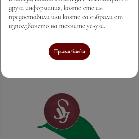
друга информация, която сте им
предоставили или която са събрали от
Цена:
17.60 лв. / 9.00 €
използването на техните услуги.
Тегло:
130.00 гр.
Вижте повече
Приеми всички