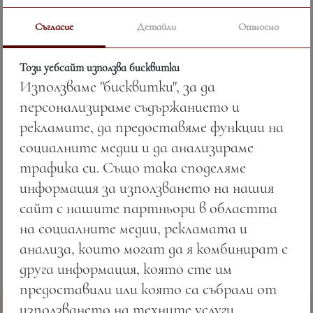
Съгласие
Детайли
Относно
Джи енд Би, Джони Уокър Къти Сарк,
Този уебсайт използва бисквитки
100 Гайди
Използваме "бисквитки", за да
персонализираме съдържанието и
Цена:
6.84 лв. / 3.50 €
рекламите, да предоставяме функции на
Тегло:
50.00 гр.
социалните медии и да анализираме
трафика си. Също така споделяме
Вижте повече
информация за използването на нашия
сайт с нашите партньори в областта
на социалните медии, рекламата и
анализа, които могат да я комбинират с
друга информация, която сте им
предоставили или която са събрали от
използването на техните услуги.