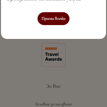
Приеми всички
Съвършено морско гостоприемство & СПА
За Вас
Условия за ползване