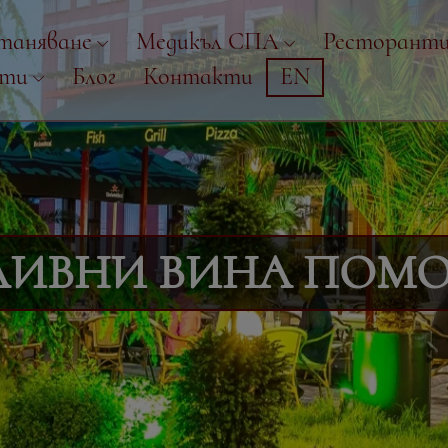
таняване
Медикъл СПА
Ресторант
рти
Блог
Контакти
EN
ЛИВНИ ВИНА ПОМО