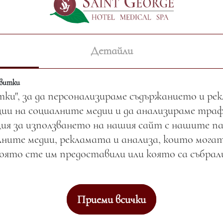
БЯЛО ВИНО СОВИНЬОН
БЛАН — кана
Детайли
Цена:
17.00 лв. / 8.69 €
Тегло:
500.00 гр.
квитки
тки", за да персонализираме съдържанието и ре
Вижте повече
ии на социалните медии и да анализираме тра
ия за използването на нашия сайт с нашите п
ните медии, рекламата и анализа, които могат
която сте им предоставили или която са събра
Приеми всички