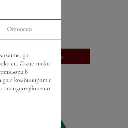
РОЗЕ — чаша
Относно
Цена:
6.50 лв. / 3.32 €
Тегло:
180.00 гр.
кламите, да
Вижте повече
фика си. Също така
артньори в
 да я комбинират с
ли от използването