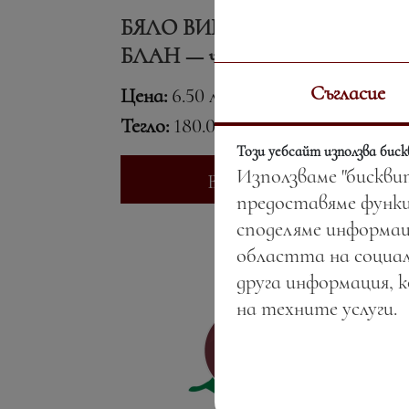
БЯЛО ВИНО СОВИНЬОН
БЛАН — чаша
Съгласие
Цена:
6.50 лв. / 3.32 €
Тегло:
180.00 гр.
Този уебсайт използва бис
Използваме "бискви
Вижте повече
предоставяме функц
споделяме информац
областта на социал
друга информация, 
на техните услуги.