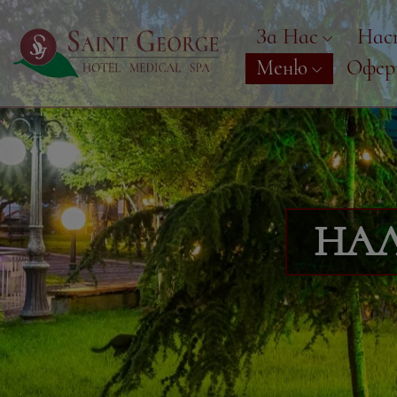
За Нас
Нас
Меню
Офе
НА