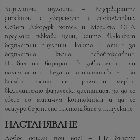
Безплатни анулации – Резервирайте
директно с увереност и спокойствие.
Сейнт Джордж хотел и Медикъл СПА
предлага гъвкави цени, които включват
безплатни анулации, както и опция за
безплатно късно освобождаване.
Правилата варират в зависимост от
наличността. Безопасно настаняване – За
всички гости се прилагат мерки,
включително физическа дистанция, за да се
сведе до минимум контактът и да се
осигури безопасно настаняване и напускане.
НАСТАНЯВАНЕ
Добре дошли при нас! – Ще бъдете