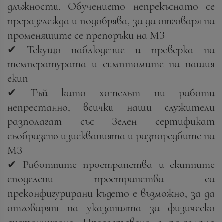
длъжности. Обучението непрекъснато се
преразглежда и подобрява, за да отговаря на
променящите се препоръки на МЗ
✔ Текущо наблюдение и проверка на
температурата и симптомите на нашия
екип
✔ Тъй като хотелът ни работи
непрестанно, всички наши служители
разполагат със Зелен сертификат
съобразено изискванията и разпоредбите на
МЗ
✔ Работните пространства и екипните
споделени пространства са
преконфигурирани където е възможно, за да
отговарят на указанията за физическо
дистанциране. Предоставена е по-голяма