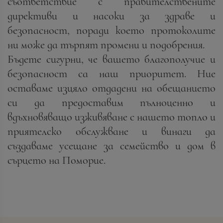
съответствие с правителствените
директиви и насоки за здраве и
безопасност, поради което протоколите
ни може да търпят промени и подобрения.
Бъдете сигурни, че вашето благополучие и
безопасност са наш приоритет. Ние
оставаме изцяло отдадени на обещанието
си да предоставим пълноценно и
вдъхновяващо изживяване с нашето топло и
приятелско обслужване и винаги да
създаваме усещане за семейство и дом в
сърцето на Поморие.