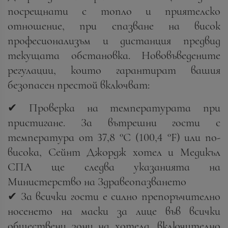
посрещнати с топло и приятелско
отношение, при спазване на висок
професионализъм и дистанция предвид
текущата обстановка. Нововъведените
регулации, които гарантират вашия
безопасен престой включват:
✔ Проверка на температурата при
пристигане. За вътрешни гости с
температура от 37,8 °C (100,4 °F) или по-
висока, Сейнт Джордж хотел и Медикъл
СПА ще следва указанията на
Министерство на Здравеопазването
✔ За всички гости е силно препоръчително
носенето на маски за лице във всички
обществени зони на хотела, включително