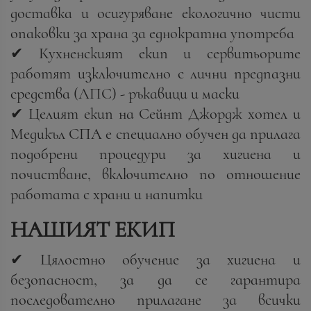
доставка и осигуряване екологично чисти
опаковки за храна за еднократна употреба
✔ Кухненският екип и сервитьорите
работят изключително с лични предпазни
средства (ЛПС) - ръкавици и маски
✔ Целият екип на Сейнт Джордж хотел и
Медикъл СПА е специално обучен да прилага
подобрени процедури за хигиена и
почистване, включително по отношение
работата с храни и напитки
НАШИЯТ ЕКИП
✔ Цялостно обучение за хигиена и
безопасност, за да се гарантира
последователно прилагане за всички