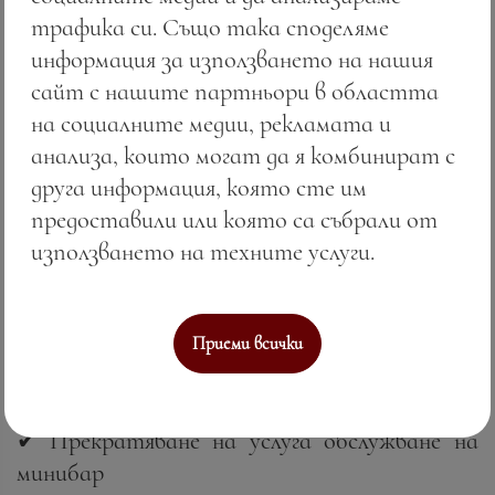
унищожат всички потенциални микроби,
трафика си. Също така споделяме
вируси и бактерии
информация за използването на нашия
✔ Стаите за гости са запечатани, само за
сайт с нашите партньори в областта
да бъдат отворени от вас, след основно
на социалните медии, рекламата и
почистване и инспекция между престоя, за
анализа, които могат да я комбинират с
да се гарантира, че са спазени подобрените
друга информация, която сте им
стандарти за почистване и за вашето
предоставили или която са събрали от
спокойствие
използването на техните услуги.
✔ Преносимите съоръжения за приготвяне
на чай и кафе са премахнати от стаите за
гости и се предлагат при поискване
Приеми всички
✔ Пренасочване на услуги и изпълнение по
заявка чрез рецепция
✔ Прекратяване на услуга обслужване на
минибар