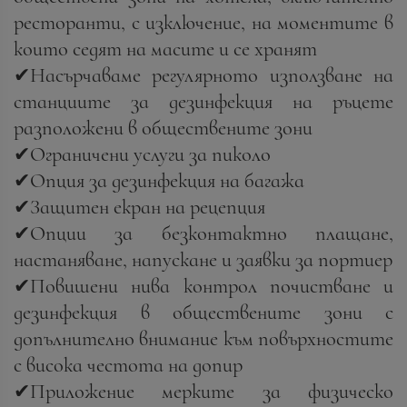
ресторанти, с изключение, на моментите в
които седят на масите и се хранят
✔Насърчаваме регулярното използване на
станциите за дезинфекция на ръцете
разположени в обществените зони
✔Ограничени услуги за пиколо
✔Опция за дезинфекция на багажа
✔Защитен екран на рецепция
✔Опции за безконтактно плащане,
настаняване, напускане и заявки за портиер
✔Повишени нива контрол почистване и
дезинфекция в обществените зони с
допълнително внимание към повърхностите
с висока честота на допир
✔Приложение мерките за физическо