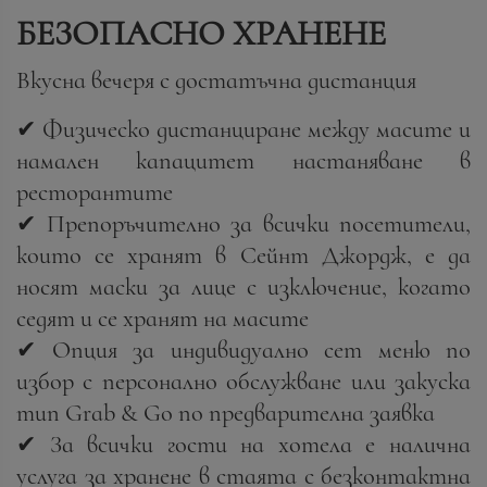
БЕЗОПАСНО ХРАНЕНЕ
Вкусна вечеря с достатъчна дистанция
✔ Физическо дистанциране между масите и
намален капацитет настаняване в
ресторантите
✔ Препоръчително за всички посетители,
които се хранят в Сейнт Джордж, е да
носят маски за лице с изключение, когато
седят и се хранят на масите
✔ Опция за индивидуално сет меню по
избор с персонално обслужване или закуска
тип Grab & Go по предварителна заявка
✔ За всички гости на хотела е налична
услуга за хранене в стаята с безконтактна