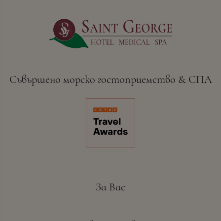
Съвършено морско гостоприемство & СПА
За Вас