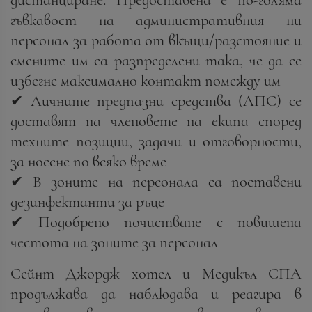
гъвкавост на административния ни
персонал за работа от вкъщи/разстояние и
смените им са разпределени така, че да се
избегне максимално контакт помежду им
✔ Личните предпазни средства (ЛПС) се
доставят на членовете на екипа според
техните позиции, задачи и отговорности,
за носене по всяко време
✔ В зоните на персонала са поставени
дезинфектанти за ръце
✔ Подобрено почистване с повишена
честота на зоните за персонал
Сейнт Джордж хотел и Медикъл СПА
продължава да наблюдава и реагира в