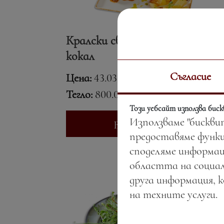
Кралски свински джолан с
кокал
Съгласие
Цена:
43.03 лв. / 22.00 €
Тегло:
800.00 гр.
Този уебсайт използва бис
Използваме "бискви
Вижте повече
предоставяме функц
споделяме информац
областта на социал
друга информация, 
на техните услуги.