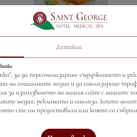
Свински шницел по виенски
Детайли
Цена:
23.47 лв. / 12.00 €
Тегло:
330.00 гр.
квитки
тки", за да персонализираме съдържанието и ре
Вижте повече
ии на социалните медии и да анализираме тра
ия за използването на нашия сайт с нашите п
ните медии, рекламата и анализа, които могат
която сте им предоставили или която са събра