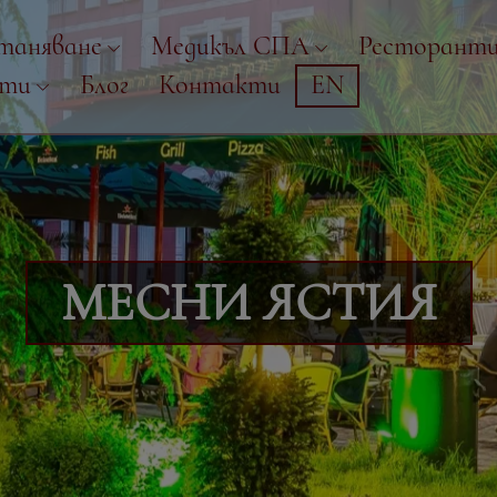
таняване
Медикъл СПА
Ресторант
рти
Блог
Контакти
EN
МЕСНИ ЯСТИЯ