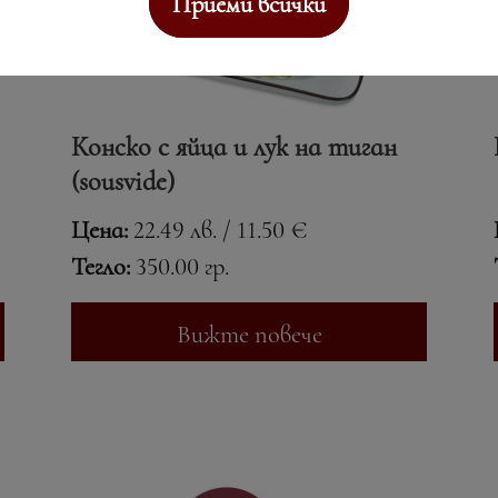
Приеми всички
Конско с яйца и лук на тиган
(sousvide)
Цена:
22.49 лв. / 11.50 €
Тегло:
350.00 гр.
Вижте повече