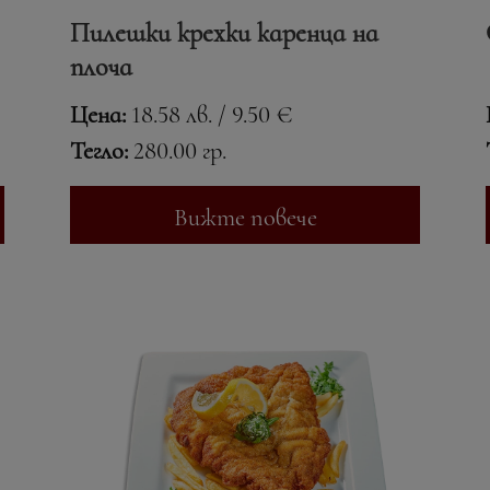
Пилешки крехки каренца на
плоча
Цена:
18.58 лв. / 9.50 €
Тегло:
280.00 гр.
Вижте повече