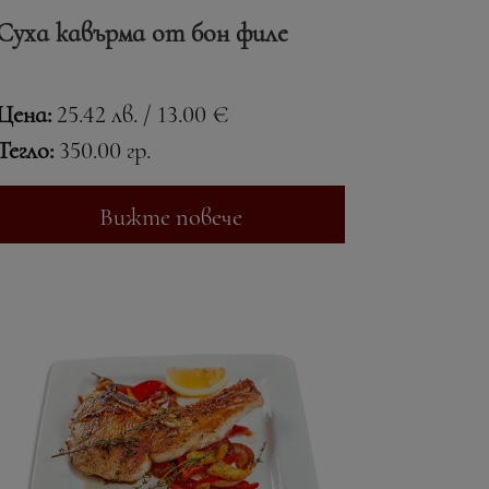
Суха кавърма от бон филе
Цена:
25.42 лв. / 13.00 €
Тегло:
350.00 гр.
Вижте повече