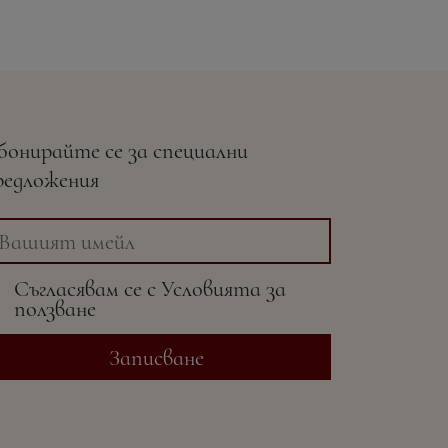
бонирайте се за специални
редложения
Съгласявам се с
Условията
за
ползване
Записване