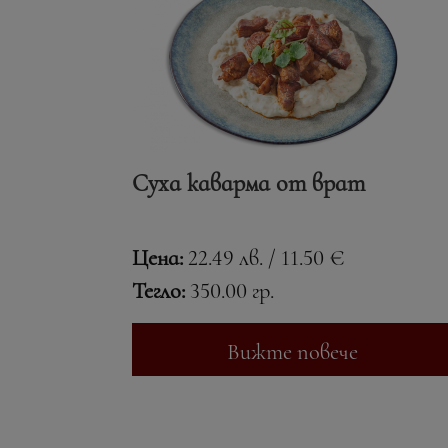
Суха каварма от врат
Цена:
22.49 лв. / 11.50 €
Тегло:
350.00 гр.
Вижте повече