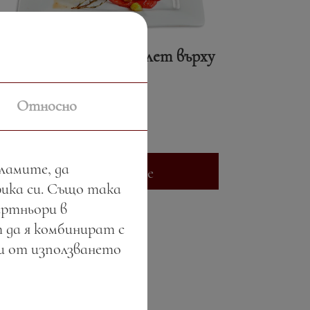
Кралски свински котлет върху
салса от зеленчуци
Относно
Цена:
29.34 лв. / 15.00 €
Тегло:
500.00 гр.
кламите, да
Вижте повече
фика си. Също така
артньори в
 да я комбинират с
ли от използването