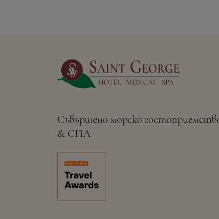
Съвършено морско гостоприемств
& СПА